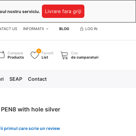
Livrare fara griji
oul nostru serviciu.
NTACT US
INFORMATII
BLOG
LOG IN
8
Compare
Favorit
Cos
Products
List
de cumparaturi
ri
SEAP
Contact
 PEN8 with hole silver
Fii primul care scrie un review