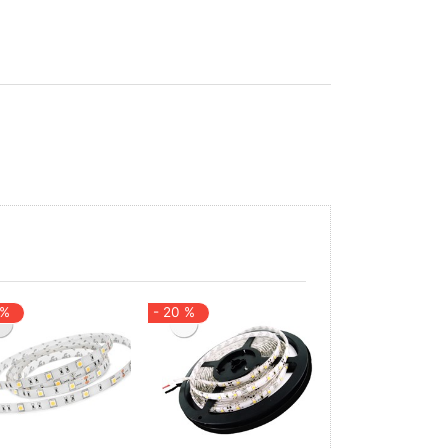
 %
- 20 %