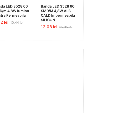
nda LED 3528 60
Banda LED 3528 60
Banda LED 301
D/m 4,8W lumina
SMD/M 4,8W ALB
SMD/M ALB R
tra Permeabila
CALD Impermeabila
Permeabila
SILICON
PROFESSONA
2 lei
10,44 lei
12,08 lei
26,26 lei
15,05 lei