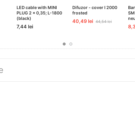
LED cable with MINI
Difuzor - cover I 2000
Ba
PLUG 2 x 0,35; L-1800
frosted
SM
(black)
neu
40,49 lei
44,54 lei
7,44 lei
8,3
e