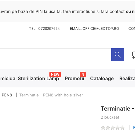
ivrari pe baza de PIN la usa ta, fara interactiune si fara contact
cu n
TEL : 0728297654 EMAIL: OFFICE@LEDTOP.RO
CO
NEW
%
micidal Sterilization Lamp
Promotii
Cataloage
Realiza
PEN8
Terminatie - PEN8 with hole silver
Terminatie -
2 buc/set