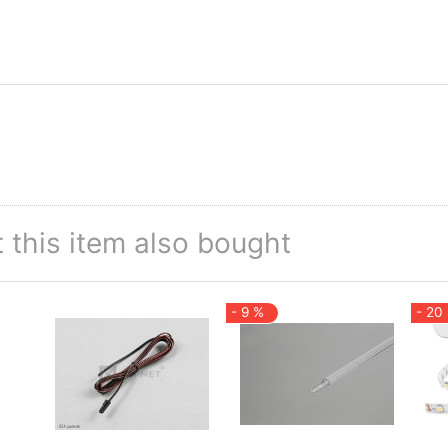
this item also bought
- 9 %
- 20