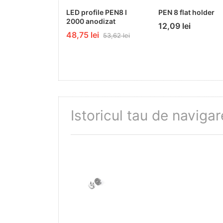
LED profile PEN8 I
PEN 8 flat holder
2000 anodizat
12,09 lei
48,75 lei
53,62 lei
Istoricul tau de navigar