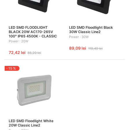
LED SMD FLOODLIGHT
LED SMD Floodlight Black
BLACK 20W AC170-265V
30W Classic Line2
100° IP65 4500K - CLASSIC
Power : 30W
Power : 20W
89,09 lei
119,49 lei
72,42 lei
85,20 lei
- 15 %
LED SMD Floodlight White
20W Classic Line2