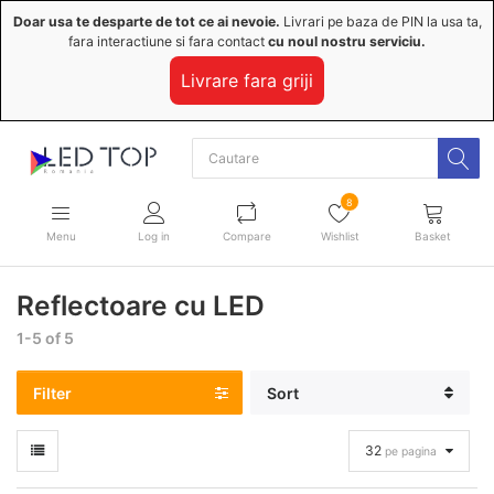
Doar usa te desparte de tot ce ai nevoie.
Livrari pe baza de PIN la usa ta,
fara interactiune si fara contact
cu noul nostru serviciu.
Livrare fara griji
8
Menu
Log in
Compare
Wishlist
Basket
Reflectoare cu LED
1-5 of 5
Filter
Sort
32
pe pagina