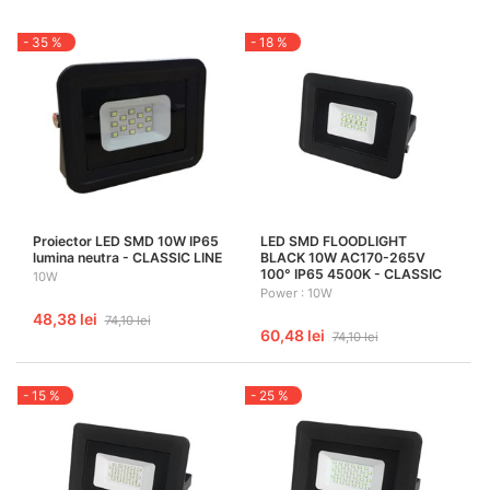
- 35 %
- 18 %
Proiector LED SMD 10W IP65
LED SMD FLOODLIGHT
lumina neutra - CLASSIC LINE
BLACK 10W AC170-265V
100° IP65 4500K - CLASSIC
10W
Power : 10W
48,38 lei
74,10 lei
60,48 lei
74,10 lei
- 15 %
- 25 %