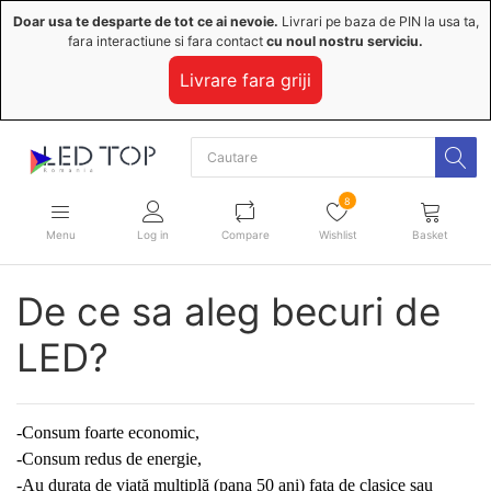
Doar usa te desparte de tot ce ai nevoie.
Livrari pe baza de PIN la usa ta,
fara interactiune si fara contact
cu noul nostru serviciu.
Livrare fara griji
8
Menu
Log in
Compare
Wishlist
Basket
De ce sa aleg becuri de
LED?
-Consum foarte economic,
-Consum redus de energie,
-Au durata de viață multiplă (pana 50 ani) fata de clasice sau