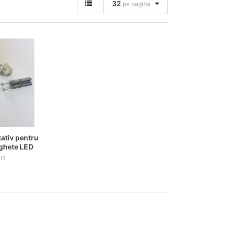
32
pe pagina
tativ pentru
aghete LED
rt