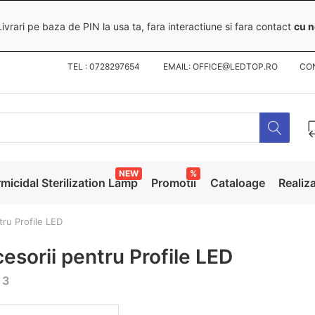
ivrari pe baza de PIN la usa ta, fara interactiune si fara contact
cu n
TEL : 0728297654 EMAIL: OFFICE@LEDTOP.RO
CO
NEW
%
micidal Sterilization Lamp
Promotii
Cataloage
Realiza
tru Profile LED
esorii pentru Profile LED
 3