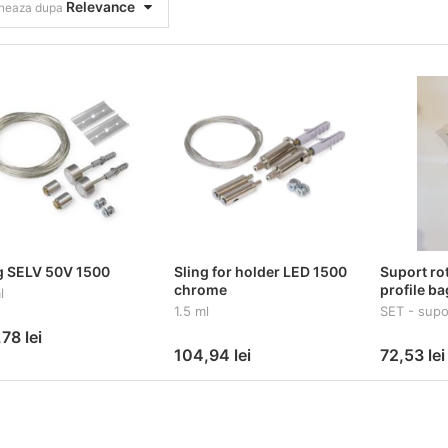
Relevance
neaza dupa
g SELV 50V 1500
Sling for holder LED 1500
Suport ro
chrome
profile b
l
1.5 ml
SET - supo
78 lei
104,94 lei
72,53 lei