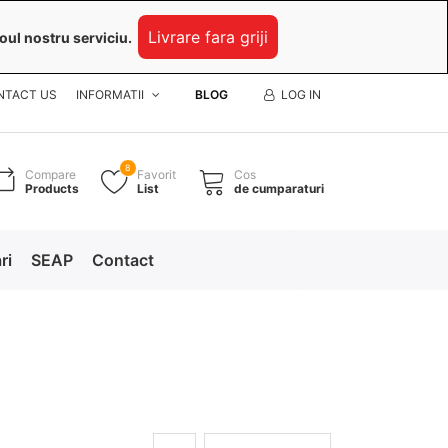
Livrare fara griji
oul nostru serviciu.
NTACT US
INFORMATII
BLOG
LOG IN
8
Compare
Favorit
Cos
Products
List
de cumparaturi
ri
SEAP
Contact