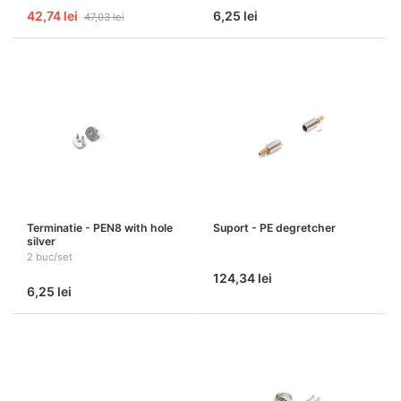
42,74 lei
6,25 lei
47,03 lei
Terminatie - PEN8 with hole
Suport - PE degretcher
silver
2 buc/set
124,34 lei
6,25 lei