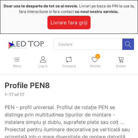
Doar usa te desparte de tot ce ai nevoie.
Livrari pe baza de PIN la usa ta,
fara interactiune si fara contact
cu noul nostru serviciu.
Livrare fara griji
8
Menu
Log in
Compare
Wishlist
Basket
Profile PEN8
1-17 of 17
PEN - profil universal. Profilul de rotație PEN se
distinge prin multitudinea tipurilor de montare -
instalare simplu și dublu, suprafete plate sau colț ...
Proiectat pentru iluminare decorative pe verticală sau
orizontală intr-o mare diversitate de reglare datorită