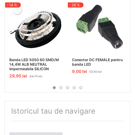
- 14 %
- 26 %
Banda LED 5050 60 SMD/M
Conector DC FEMALE pentru
14,4W ALB NEUTRAL
banda LED
Impermeabila SILICON
9,00 lei
12,10 lei
29,95 lei
34,71 lei
Istoricul tau de navigare