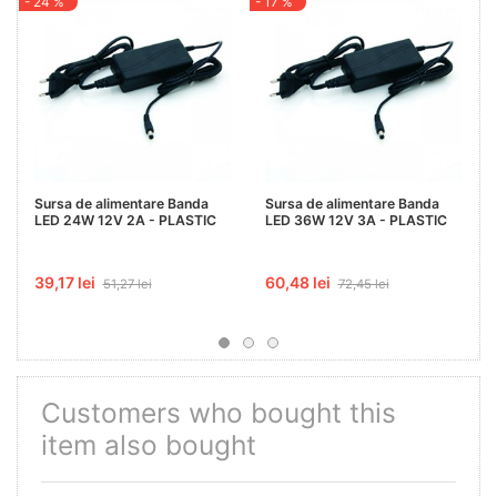
- 24 %
- 17 %
-
Sursa de alimentare Banda
Sursa de alimentare Banda
LED 24W 12V 2A - PLASTIC
LED 36W 12V 3A - PLASTIC
39,17 lei
60,48 lei
51,27 lei
72,45 lei
Customers who bought this
item also bought