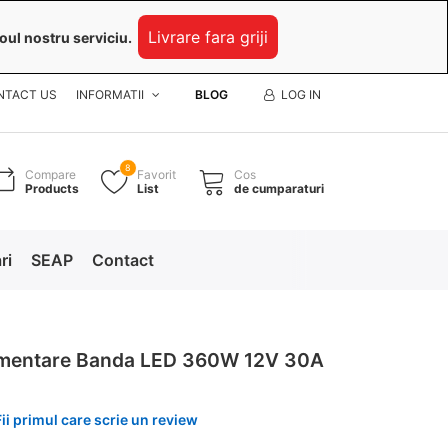
Livrare fara griji
oul nostru serviciu.
NTACT US
INFORMATII
BLOG
LOG IN
8
Compare
Favorit
Cos
Products
List
de cumparaturi
ri
SEAP
Contact
limentare Banda LED 360W 12V 30A
Fii primul care scrie un review