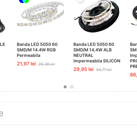
ALE
Banda LED 5050 60
Banda LED 5050 60
Ba
SMD/M 14.4W RGB
SMD/M 14,4W ALB
SM
Permeabila
NEUTRAL
Im
Impermeabila SILICON
PR
21,97 lei
26,38 lei
PR
29,95 lei
34,71 lei
86,
e