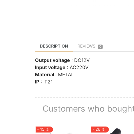
DESCRIPTION
REVIEWS
0
Output voltage
: DC12V
Input voltage
: AC220V
Material
: METAL
IP
: IP21
Customers who bought 
- 15 %
- 26 %