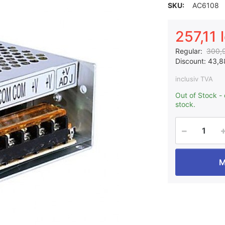
SKU:
AC6108
257,11 l
Regular:
300,9
Discount:
43,88
inclusiv TVA
Out of Stock -
stock.
M