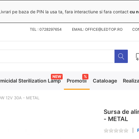
ivrari pe baza de PIN la usa ta, fara interactiune si fara contact
cu n
TEL : 0728297654 EMAIL: OFFICE@LEDTOP.RO
CO
NEW
%
micidal Sterilization Lamp
Promotii
Cataloage
Realiza
60W 12V 30A - METAL
Sursa de a
- METAL