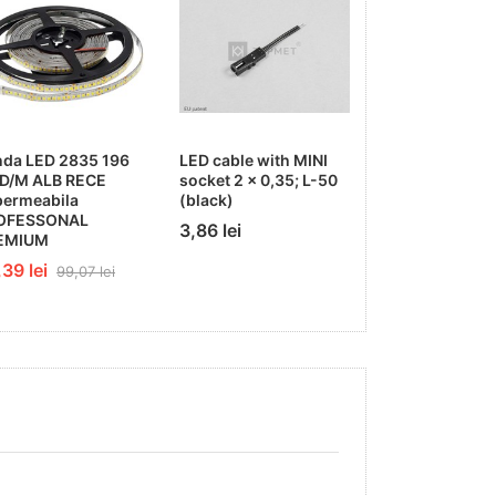
nda LED 2835 196
LED cable with MINI
Banda LED 35
D/M ALB RECE
socket 2 x 0,35; L-50
SMD/M 16,5 W
permeabila
(black)
CALD Permeab
OFESSONAL
PROFESSONA
3,86 lei
EMIUM
33,08 lei
39 lei
99,07 lei