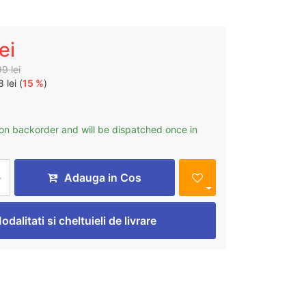
ei
9 lei
 lei (
15 %
)
 on backorder and will be dispatched once in
Adauga in Cos
odalitati si cheltuieli de livrare