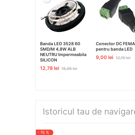
Banda LED 3528 60
Conector DC FEM
SMD/M 4,8W ALB
pentru banda LED
NEUTRU Impermeabila
9,00 lei
12,10 lei
SILICON
12,78 lei
15,05 lei
Istoricul tau de navigar
- 15 %