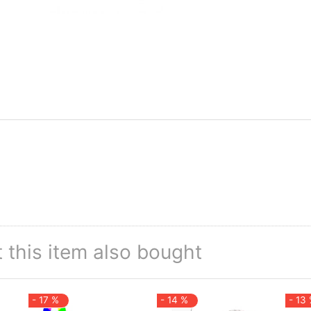
this item also bought
- 17 %
- 14 %
- 13