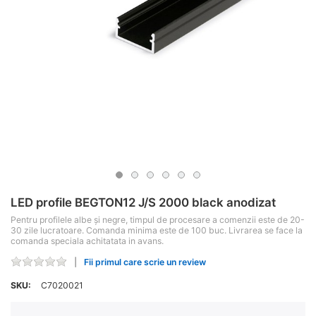
LED profile BEGTON12 J/S 2000 black anodizat
Pentru profilele albe și negre, timpul de procesare a comenzii este de 20-
30 zile lucratoare. Comanda minima este de 100 buc. Livrarea se face la
comanda speciala achitatata in avans.
Fii primul care scrie un review
SKU:
C7020021