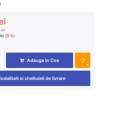
0
ei
lei
lei (
9 %
)
Adauga in Cos
odalitati si cheltuieli de livrare