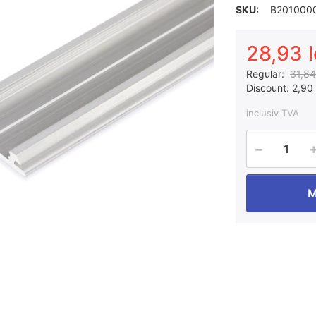
SKU:
B201000
28,93 l
Regular:
31,84 
Discount:
2,90 
inclusiv TVA
M