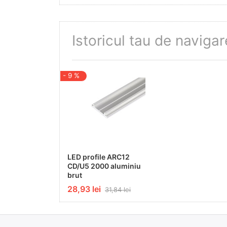
Istoricul tau de navigar
- 9 %
LED profile ARC12
CD/U5 2000 aluminiu
brut
28,93 lei
31,84 lei