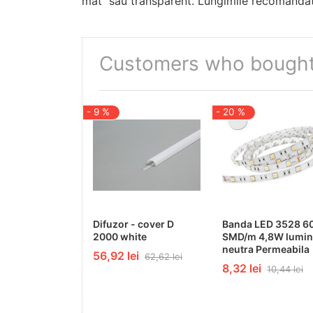
mat sau transparent. Lungimile recomandate 
Customers who bought 
- 9 %
- 20 %
Difuzor - cover D
Banda LED 3528 6
2000 white
SMD/m 4,8W lumin
neutra Permeabila
56,92 lei
62,62 lei
8,32 lei
10,44 lei