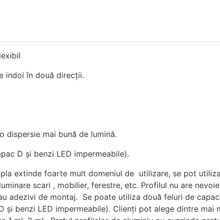
lexibil
e indoi în două direcții.
 o dispersie mai bună de lumină.
 capac D și benzi LED impermeabile).
pla extinde foarte mult domeniul de utilizare, se pot utiliza
luminare scari , mobilier, ferestre, etc. Profilul nu are nevo
u adezivi de montaj. Se poate utiliza două feluri de capac
c D și benzi LED impermeabile). Clienți pot alege dintre mai