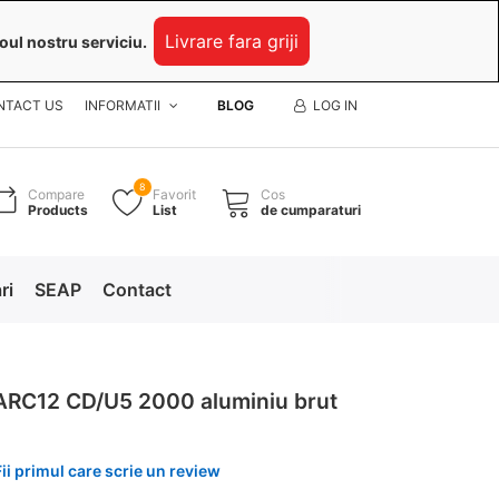
Livrare fara griji
oul nostru serviciu.
NTACT US
INFORMATII
BLOG
LOG IN
8
Compare
Favorit
Cos
Products
List
de cumparaturi
ri
SEAP
Contact
 ARC12 CD/U5 2000 aluminiu brut
Fii primul care scrie un review