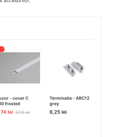
l accesorilor.
%
- 2 %
uzor - cover C
Terminatie - ARC12
Sursa de alime
0 frosted
grey
Banda LED 10
8.5A - METAL 
74 lei
6,25 lei
37,12 lei
136,11 lei
139,