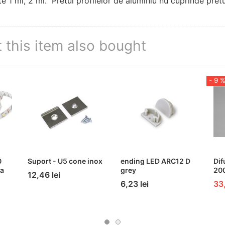
1 ml, 2 ml. Pretul profilelor de aluminiu nu cuprinde pretu
this item also bought
- 9 
0
Suport - U5 cone inox
ending LED ARC12 D
Dif
a
grey
200
12,46 lei
6,23 lei
33,