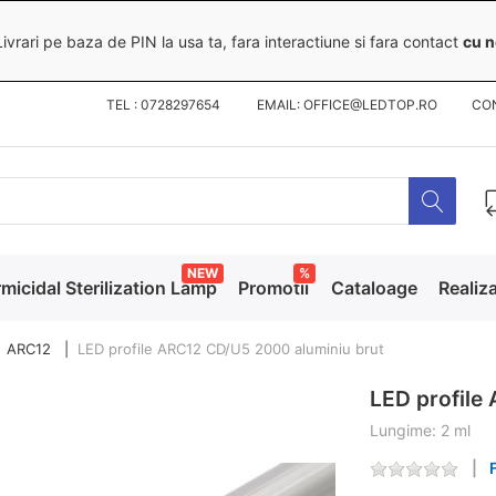
ivrari pe baza de PIN la usa ta, fara interactiune si fara contact
cu n
TEL : 0728297654 EMAIL: OFFICE@LEDTOP.RO
CO
NEW
%
micidal Sterilization Lamp
Promotii
Cataloage
Realiza
ARC12
LED profile ARC12 CD/U5 2000 aluminiu brut
LED profile
Lungime: 2 ml