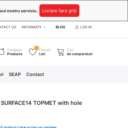
Livrare fara griji
oul nostru serviciu.
NTACT US
INFORMATII
BLOG
LOG IN
8
Compare
Favorit
Cos
Products
List
de cumparaturi
ri
SEAP
Contact
- SURFACE14 TOPMET with hole
Fii primul care scrie un review