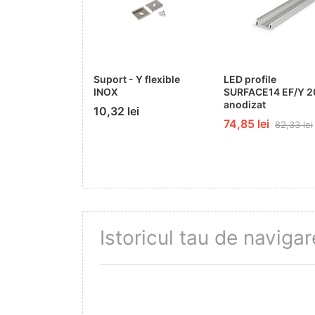
Suport - Y flexible
LED profile
INOX
SURFACE14 EF/Y 2
anodizat
10,32 lei
74,85 lei
82,33 lei
Istoricul tau de navigar