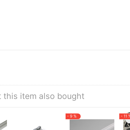
this item also bought
- 9 %
- 11 