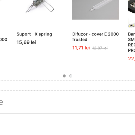
Suport - X spring
Difuzor - cover E 2000
Ba
000
frosted
SM
15,69 lei
RE
11,71 lei
12,87 lei
PR
22,
e