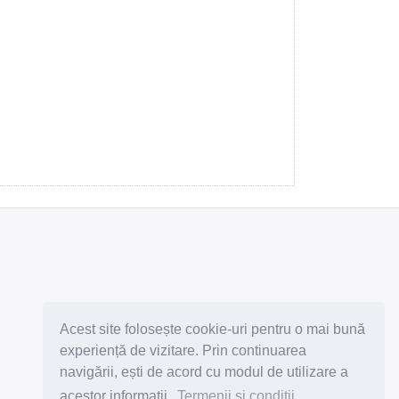
Abonează-te la newsletter
Acest site folosește cookie-uri pentru o mai bună
experiență de vizitare. Prin continuarea
navigării, ești de acord cu modul de utilizare a
acestor informații.
Termenii si conditii
Subscribe
Unsubscribe