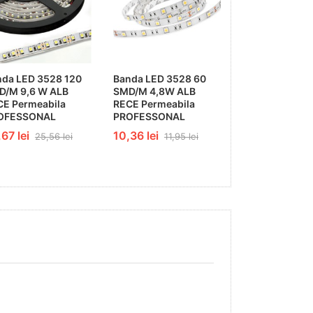
nda LED 3528 120
Banda LED 3528 60
Conector pent
D/M 9,6 W ALB
SMD/M 4,8W ALB
Banda LED 35
CE Permeabila
RECE Permeabila
4,40 lei
OFESSONAL
PROFESSONAL
67 lei
10,36 lei
25,56 lei
11,95 lei