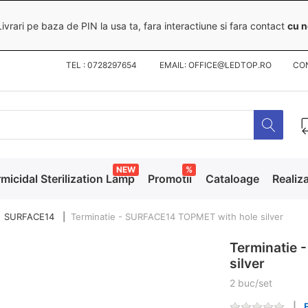
ivrari pe baza de PIN la usa ta, fara interactiune si fara contact
cu n
TEL : 0728297654 EMAIL: OFFICE@LEDTOP.RO
CO
NEW
%
micidal Sterilization Lamp
Promotii
Cataloage
Realiza
SURFACE14
Terminatie - SURFACE14 TOPMET with hole silver
Terminatie 
silver
2 buc/set