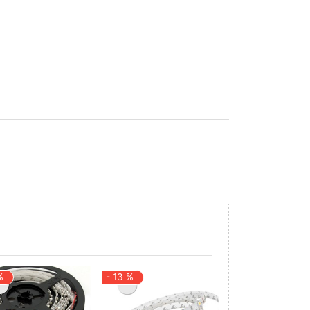
%
- 13 %