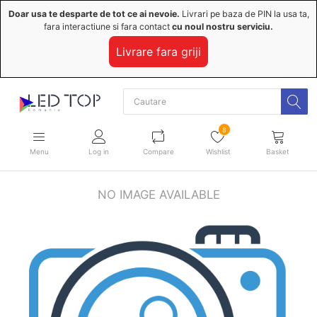
Doar usa te desparte de tot ce ai nevoie.
Livrari pe baza de PIN la usa ta,
fara interactiune si fara contact
cu noul nostru serviciu.
Livrare fara griji
8
Menu
Log in
Compare
Wishlist
Basket