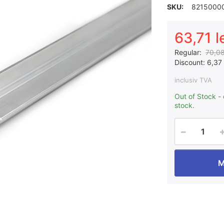
SKU:
8215000
63,71 l
Regular:
70,08
Discount:
6,37 
inclusiv TVA
Out of Stock -
stock.
M