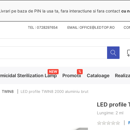
ivrari pe baza de PIN la usa ta, fara interactiune si fara contact
cu n
TEL : 0728297654 EMAIL: OFFICE@LEDTOP.RO
CO
NEW
%
micidal Sterilization Lamp
Promotii
Cataloage
Realiza
TWIN8
LED profile TWIN8 2000 aluminiu brut
LED profile
Lungime: 2 ml