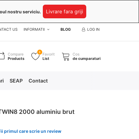
Livrare fara griji
oul nostru serviciu.
NTACT US
INFORMATII
BLOG
LOG IN
8
Compare
Favorit
Cos
Products
List
de cumparaturi
ri
SEAP
Contact
 TWIN8 2000 aluminiu brut
Fii primul care scrie un review