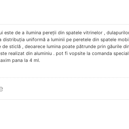
 este de a ilumina pereții din spatele vitrinelor , dulapurilor
 distribuția uniformă a luminii pe peretele din spatele mobil
 de sticlă , deoarece lumina poate pătrunde prin găurile din c
ste realizat din aluminiu . pot fi vopsite la comanda special
axim pana la 4 ml.
e