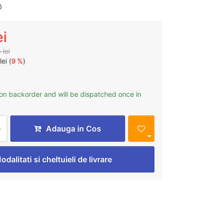
0
ei
 lei
lei (
9 %
)
 on backorder and will be dispatched once in
Adauga in Cos
odalitati si cheltuieli de livrare