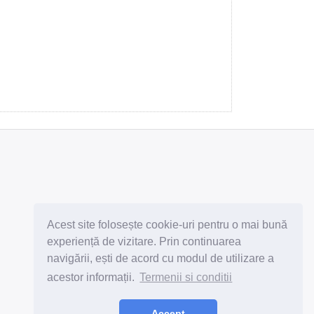
Abonează-te la newsletter
Acest site folosește cookie-uri pentru o mai bună
experiență de vizitare. Prin continuarea
navigării, ești de acord cu modul de utilizare a
acestor informații.
Termenii si conditii
Subscribe
Unsubscribe
Accept