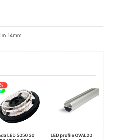
axim 14mm
 %
nda LED 5050 30
LED profile OVAL20
Terminatie - 