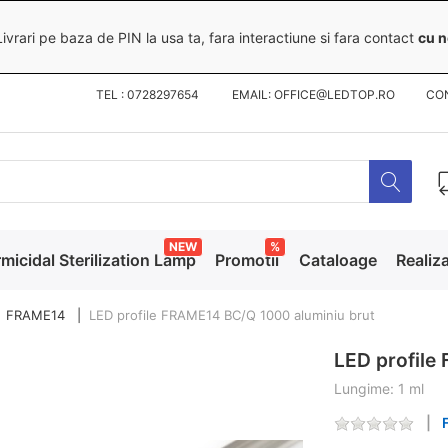
ivrari pe baza de PIN la usa ta, fara interactiune si fara contact
cu n
TEL : 0728297654 EMAIL: OFFICE@LEDTOP.RO
CO
NEW
%
micidal Sterilization Lamp
Promotii
Cataloage
Realiza
FRAME14
LED profile FRAME14 BC/Q 1000 aluminiu brut
LED profile
Lungime: 1 ml