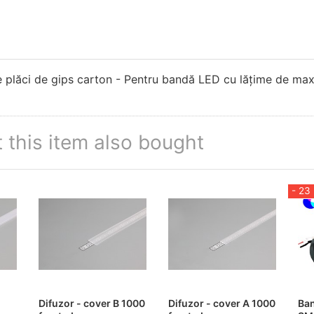
 de plăci de gips carton - Pentru bandă LED cu lățime de m
this item also bought
- 23
Difuzor - cover B 1000
Difuzor - cover A 1000
Ba