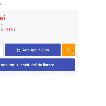
0
ei
lei
lei (
21 %
)
Adauga in Cos
odalitati si cheltuieli de livrare