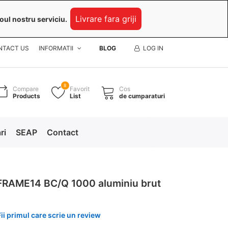
Livrare fara griji
oul nostru serviciu.
NTACT US
INFORMATII
BLOG
LOG IN
8
Compare
Favorit
Cos
Products
List
de cumparaturi
ri
SEAP
Contact
 FRAME14 BC/Q 1000 aluminiu brut
Fii primul care scrie un review