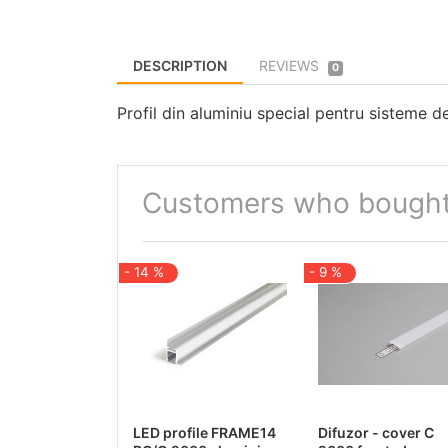
DESCRIPTION
REVIEWS
0
Profil din aluminiu special pentru sisteme
Customers who bought 
- 14 %
- 9 %
LED profile FRAME14
Difuzor - cover C