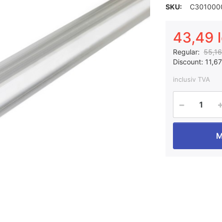
SKU:
C301000
43,49 l
Regular:
55,16 
Discount:
11,67 
inclusiv TVA
M