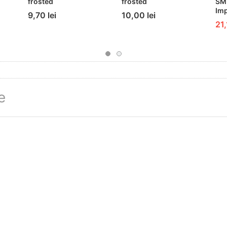
frosted
frosted
SM
Imp
9,70 lei
10,00 lei
21,
e