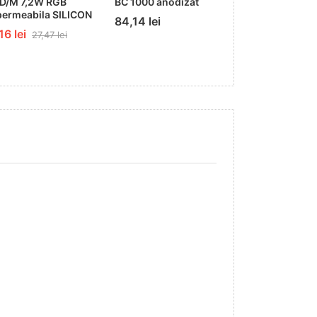
D/M 7,2W RGB
BC 1000 anodizat
TOPMET grey
ermeabila SILICON
84,14 lei
6,25 lei
16 lei
27,47 lei