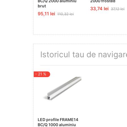
BC/Q 2000 aluminiu
2000 frosted
brut
33,74 lei
37,12 lei
95,11 lei
110,32 lei
Istoricul tau de navigar
- 21 %
LED profile FRAME14
BC/Q 1000 aluminiu