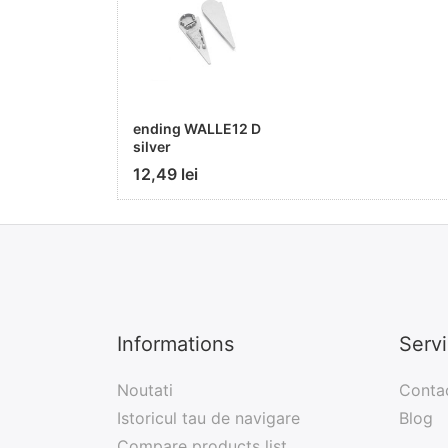
ending WALLE12 D
silver
12,49 lei
Informations
Serv
Noutati
Conta
Istoricul tau de navigare
Blog
Compare products list