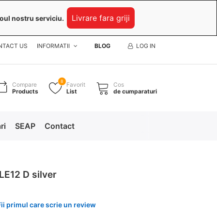
Livrare fara griji
oul nostru serviciu.
NTACT US
INFORMATII
BLOG
LOG IN
8
Compare
Favorit
Cos
Products
List
de cumparaturi
ri
SEAP
Contact
E12 D silver
Fii primul care scrie un review