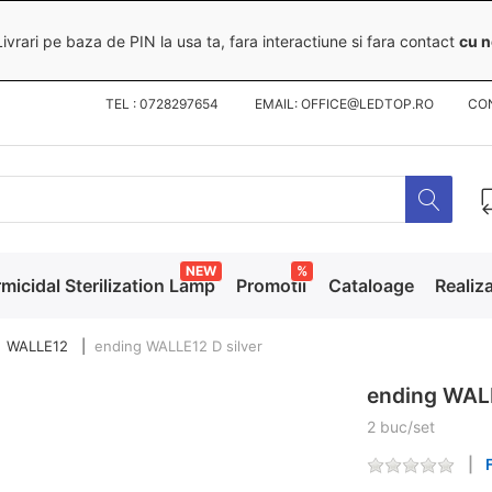
ivrari pe baza de PIN la usa ta, fara interactiune si fara contact
cu n
TEL : 0728297654 EMAIL: OFFICE@LEDTOP.RO
CO
NEW
%
micidal Sterilization Lamp
Promotii
Cataloage
Realiza
WALLE12
ending WALLE12 D silver
ending WALL
2 buc/set