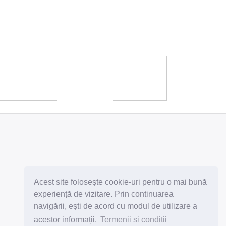
Abonează-te la newsletter
Acest site folosește cookie-uri pentru o mai bună
experiență de vizitare. Prin continuarea
navigării, ești de acord cu modul de utilizare a
acestor informații.
Termenii si conditii
Subscribe
Unsubscribe