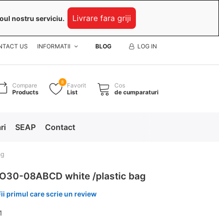
Livrare fara griji
oul nostru serviciu.
NTACT US
INFORMATII
BLOG
LOG IN
8
Compare
Favorit
Cos
Products
List
de cumparaturi
ri
SEAP
Contact
ag
O30-08ABCD white /plastic bag
Fii primul care scrie un review
1