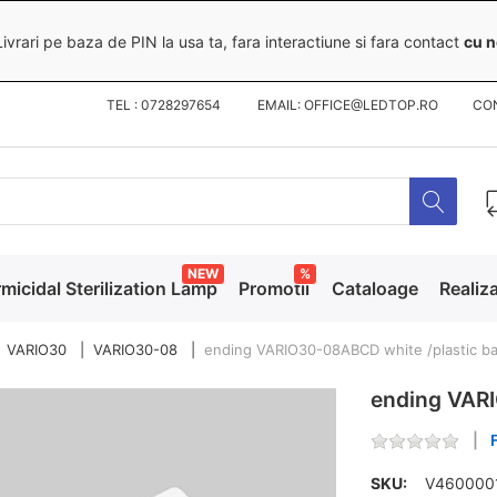
ivrari pe baza de PIN la usa ta, fara interactiune si fara contact
cu n
TEL : 0728297654 EMAIL: OFFICE@LEDTOP.RO
CO
NEW
%
micidal Sterilization Lamp
Promotii
Cataloage
Realiza
VARIO30
VARIO30-08
ending VARIO30-08ABCD white /plastic b
ending VARI
SKU:
V460000