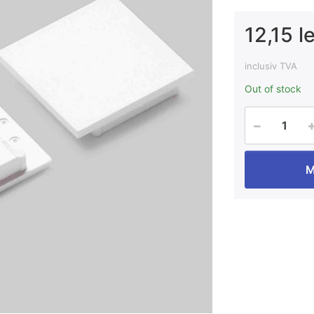
12,15 le
inclusiv TVA
Out of stock
M