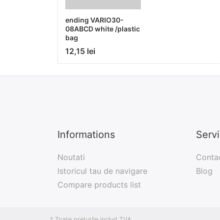
ending VARIO30-
08ABCD white /plastic
bag
12,15 lei
Informations
Serv
Noutati
Conta
Istoricul tau de navigare
Blog
Compare products list
* Toate preturile includ TVA