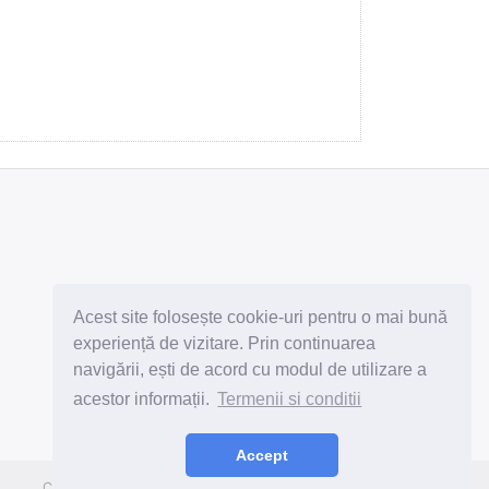
Abonează-te la newsletter
Acest site folosește cookie-uri pentru o mai bună
experiență de vizitare. Prin continuarea
navigării, ești de acord cu modul de utilizare a
acestor informații.
Termenii si conditii
Subscribe
Unsubscribe
Accept
Copyright © 2026 LEDTOP.RO. All rights reserved.