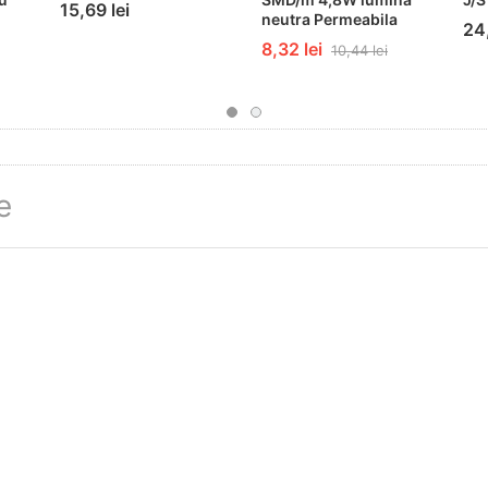
15,69 lei
neutra Permeabila
24,
8,32 lei
10,44 lei
e