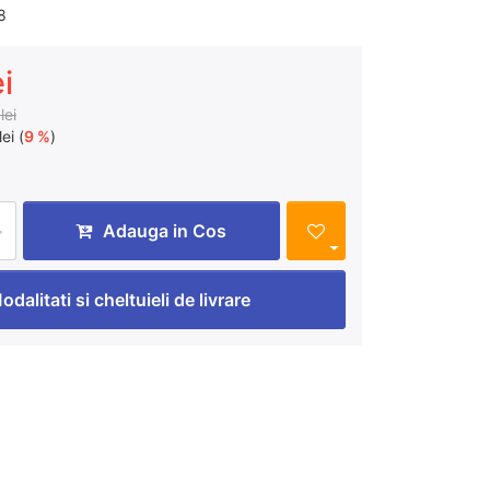
8
i
lei
ei (
9 %
)
Adauga in Cos
odalitati si cheltuieli de livrare