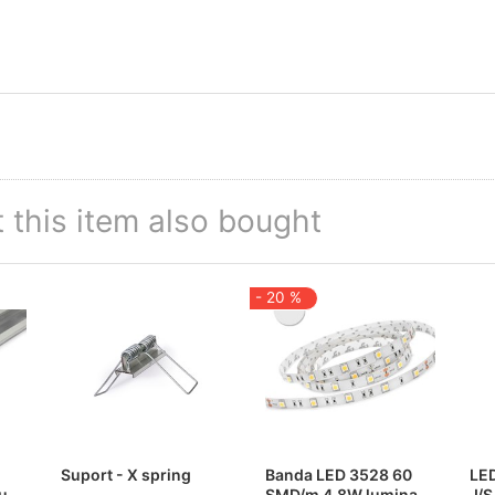
this item also bought
- 20 %
Suport - X spring
Banda LED 3528 60
LED
u
SMD/m 4,8W lumina
J/S