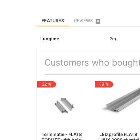
FEATURES
REVIEWS
0
Lungime
2m
Customers who bought 
- 22 %
- 19 %
Terminatie - FLAT8
LED profile FLAT8
TOPMET with hole
H/UX 2000 alumini