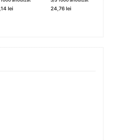
RECE Permeab
14 lei
24,76 lei
PROFESSONA
22,67 lei
25,5