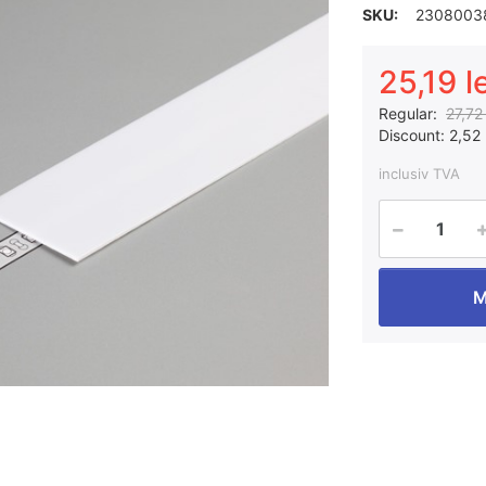
SKU:
2308003
25,19 le
Regular:
27,72 
Discount:
2,52 l
inclusiv TVA
M