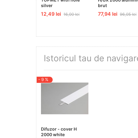
silver
brut
12,49 lei
77,94 lei
16,00 lei
96,05 lei
Istoricul tau de navigar
- 9 %
Difuzor - cover H
2000 white