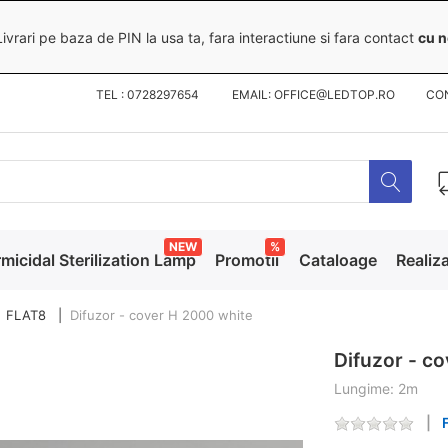
ivrari pe baza de PIN la usa ta, fara interactiune si fara contact
cu n
TEL : 0728297654 EMAIL: OFFICE@LEDTOP.RO
CO
NEW
%
micidal Sterilization Lamp
Promotii
Cataloage
Realiza
FLAT8
Difuzor - cover H 2000 white
Difuzor - c
Lungime: 2m