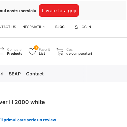
Livrare fara griji
oul nostru serviciu.
NTACT US
INFORMATII
BLOG
LOG IN
8
Compare
Favorit
Cos
Products
List
de cumparaturi
ri
SEAP
Contact
over H 2000 white
Fii primul care scrie un review