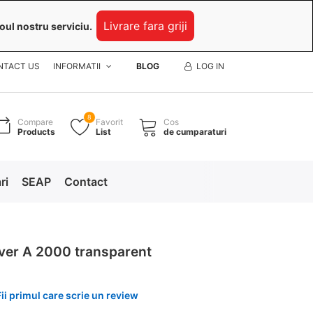
Livrare fara griji
oul nostru serviciu.
NTACT US
INFORMATII
BLOG
LOG IN
8
Compare
Favorit
Cos
Products
List
de cumparaturi
ri
SEAP
Contact
over A 2000 transparent
Fii primul care scrie un review