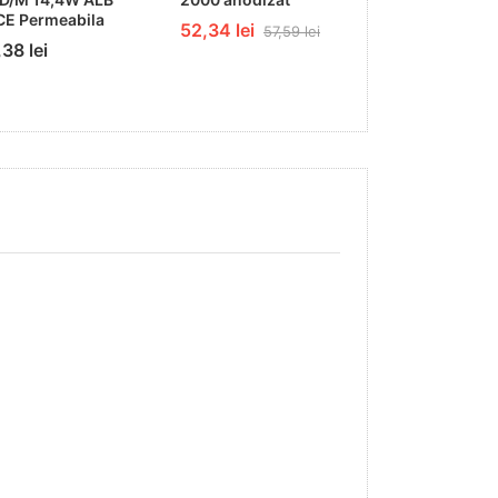
CE Permeabila
NEUTRAL Perm
52,34 lei
57,59 lei
PROFESSIONA
38 lei
18,09 lei
21,72