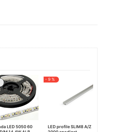
- 9 %
- 17 %
nda LED 5050 60
LED profile SLIM8 A/Z
Banda LED 50
D/M 14,4W ALB
2000 anodizat
SMD/M 14,4W 