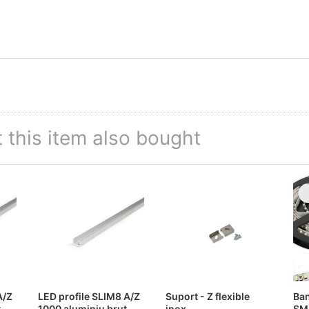
this item also bought
A/Z
LED profile SLIM8 A/Z
Suport - Z flexible
Ba
t
1000 aluminiu brut
inox
SM