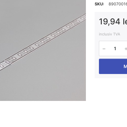
SKU:
8907001
19,94 l
inclusiv TVA
M