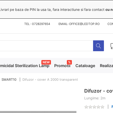
ivrari pe baza de PIN la usa ta, fara interactiune si fara contact
cu n
TEL : 0728297654 EMAIL: OFFICE@LEDTOP.RO
CO
NEW
%
micidal Sterilization Lamp
Promotii
Cataloage
Realiza
SMART10
Difuzor - cover A 2000 transparent
Difuzor - c
Lungime: 2m