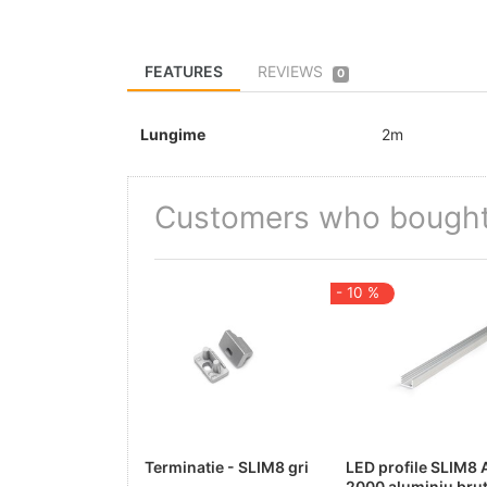
FEATURES
REVIEWS
0
Lungime
2m
Customers who bought 
- 10 %
Terminatie - SLIM8 gri
LED profile SLIM8 
2000 aluminiu bru