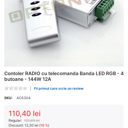
Contoler RADIO cu telecomanda Banda LED RGB - 4
butoane - 144W 12A
Fii primul care scrie un review
SKU:
AC6304
110,40 lei
Regular:
122,69 lei
Discount:
12,30 lei (
10 %
)