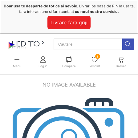
Doar usa te desparte de tot ce ai nevoie.
Livrari pe baza de PIN la usa ta,
fara interactiune si fara contact
cu noul nostru serviciu.
Livrare fara griji
8
Menu
Log in
Compare
Wishlist
Basket