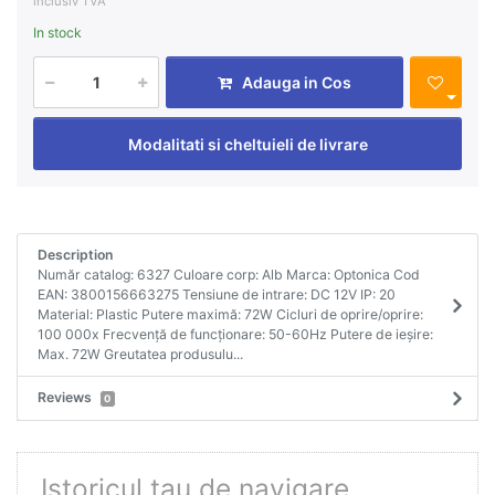
inclusiv TVA
In stock
Adauga in Cos
Modalitati si cheltuieli de livrare
Description
Număr catalog: 6327 Culoare corp: Alb Marca: Optonica Cod
EAN: 3800156663275 Tensiune de intrare: DC 12V IP: 20
Material: Plastic Putere maximă: 72W Cicluri de oprire/oprire:
100 000x Frecvență de funcționare: 50-60Hz Putere de ieșire:
Max. 72W Greutatea produsulu...
Reviews
0
Istoricul tau de navigare