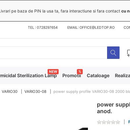
ivrari pe baza de PIN la usa ta, fara interactiune si fara contact
cu n
TEL : 0728297654 EMAIL: OFFICE@LEDTOP.RO
CO
NEW
%
micidal Sterilization Lamp
Promotii
Cataloage
Realiza
VARIO30
VARIO30-08
power supply profile VARIO30-08 2000 bl
power suppl
anod.