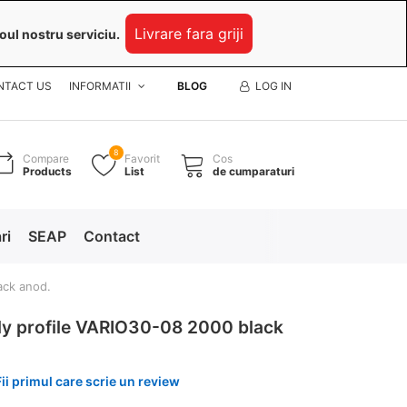
Livrare fara griji
oul nostru serviciu.
NTACT US
INFORMATII
BLOG
LOG IN
8
Compare
Favorit
Cos
Products
List
de cumparaturi
ri
SEAP
Contact
ack anod.
y profile VARIO30-08 2000 black
Fii primul care scrie un review