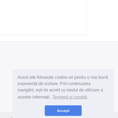
Abonează-te la newsletter
Acest site folosește cookie-uri pentru o mai bună
experiență de vizitare. Prin continuarea
navigării, ești de acord cu modul de utilizare a
acestor informații.
Termenii si conditii
Subscribe
Unsubscribe
Accept