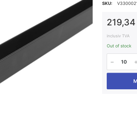
SKU:
V330002
219,34 
inclusiv TVA
Out of stock
M