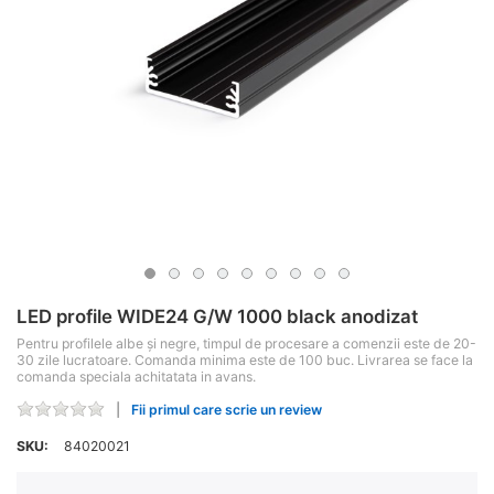
LED profile WIDE24 G/W 1000 black anodizat
Pentru profilele albe și negre, timpul de procesare a comenzii este de 20-
30 zile lucratoare. Comanda minima este de 100 buc. Livrarea se face la
comanda speciala achitatata in avans.
Fii primul care scrie un review
SKU:
84020021