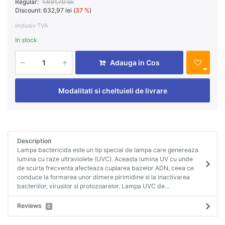
Regular:
1.691,70 lei
Discount:
632,97 lei (
37 %
)
inclusiv TVA
In stock
Adauga in Cos
Modalitati si cheltuieli de livrare
Description
Lampa bactericida este un tip special de lampa care genereaza
lumina cu raze ultraviolete (UVC). Aceasta lumina UV cu unde
de scurta frecventa afecteaza cuplarea bazelor ADN, ceea ce
conduce la formarea unor dimere pirimidine si la inactivarea
bacteriilor, virusilor si protozoarelor. Lampa UVC de...
Reviews
0