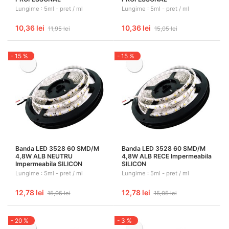
Lungime : 5ml - pret / ml
Lungime : 5ml - pret / ml
10,36 lei
10,36 lei
11,95 lei
15,05 lei
- 15 %
- 15 %
Banda LED 3528 60 SMD/M
Banda LED 3528 60 SMD/M
4,8W ALB NEUTRU
4,8W ALB RECE Impermeabila
Impermeabila SILICON
SILICON
Lungime : 5ml - pret / ml
Lungime : 5ml - pret / ml
12,78 lei
12,78 lei
15,05 lei
15,05 lei
- 20 %
- 3 %