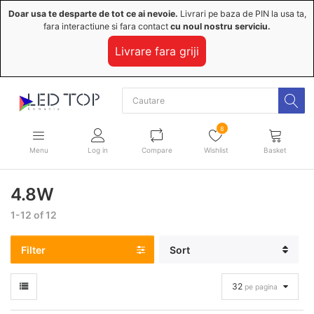
Doar usa te desparte de tot ce ai nevoie.
Livrari pe baza de PIN la usa ta,
fara interactiune si fara contact
cu noul nostru serviciu.
Livrare fara griji
8
Menu
Log in
Compare
Wishlist
Basket
4.8W
1-12 of 12
Filter
Sort
32
pe pagina