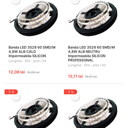
Banda LED 3528 60 SMD/M
Banda LED 3528 60 SMD/M
4,8W ALB CALD
4,8W ALB NEUTRU
Impermeabila SILICON
Impermeabila SILICON
PROFESSONAL
Lungime : 5ml - pret / ml
Lungime : 5ml - pret / ml
12,08 lei
15,05 lei
15,11 lei
15,61 lei
- 3 %
- 3 %