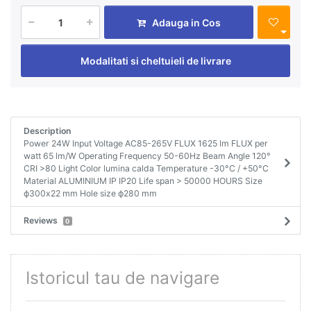
Adauga in Cos
Modalitati si cheltuieli de livrare
Description
Power 24W Input Voltage AC85-265V FLUX 1625 lm FLUX per
watt 65 lm/W Operating Frequency 50-60Hz Beam Angle 120°
CRI >80 Light Color lumina calda Temperature -30°C / +50°C
Material ALUMINIUM IP IP20 Life span > 50000 HOURS Size
ф300x22 mm Hole size ф280 mm
Reviews
0
Istoricul tau de navigare