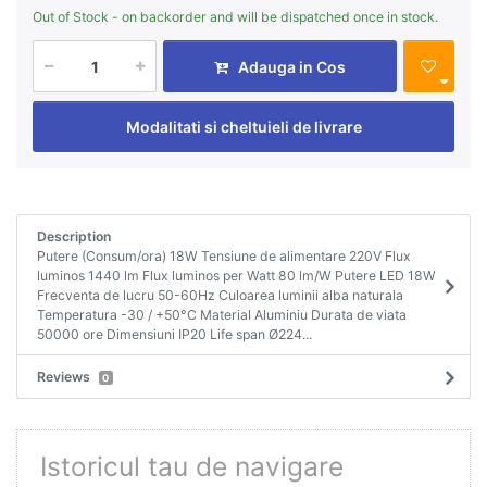
Out of Stock - on backorder and will be dispatched once in stock.
Adauga in Cos
Modalitati si cheltuieli de livrare
Description
Putere (Consum/ora) 18W Tensiune de alimentare 220V Flux
luminos 1440 lm Flux luminos per Watt 80 lm/W Putere LED 18W
Frecventa de lucru 50-60Hz Culoarea luminii alba naturala
Temperatura -30 / +50°C Material Aluminiu Durata de viata
50000 ore Dimensiuni IP20 Life span Ø224...
Reviews
0
Istoricul tau de navigare